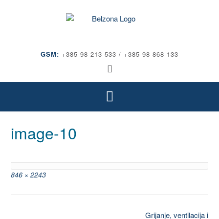
Skip
to
content
GSM:
+385 98 213 533 / +385 98 868 133
image-10
Full
846 × 2243
size
Post
Grijanje, ventilacija i