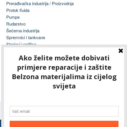
Prerađivačka industrija / Proizvodnja
Protok fluida
Pumpe
Rudarstvo
Šećerna industrija
Spremnici i tankvane
Strojevi i radilice
Tisak
Transformatori
Ventili, cijevi i fitinzi
Vodovod i odvodnja
Vojska