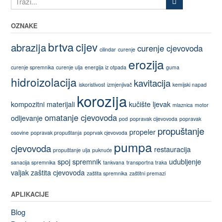
OZNAKE
brtva
cijev
abrazija
curenje cjevovoda
cilindar
curenje
erozija
curenje spremnika
curenje ulja
energija iz otpada
guma
hidroizolacija
kavitacija
iskoristivost
izmjenjivač
kemijski napad
korozija
kompozitni materijali
kučište
ljevak
mlaznica
motor
omatanje cjevovoda
odljevanje
pod
popravak cijevovoda
popravak
propuštanje
propeler
osovine
popravak propuštanja
poprvak cjevovoda
pumpa
cjevovoda
restauracija
propuštanje ulja
puknuće
spoj
spremnik
udubljenje
sanacija spremnika
tankvana
transportna traka
valjak
zaštita cjevovoda
zaštita spremnika
zaštitni premazi
APLIKACIJE
Blog