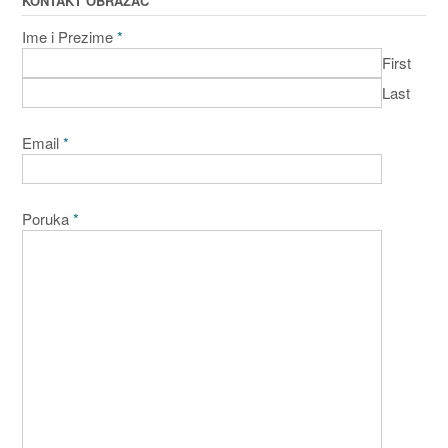
KONTAKT OBRAZAC
Ime i Prezime
*
First
Last
Email
*
Poruka
*