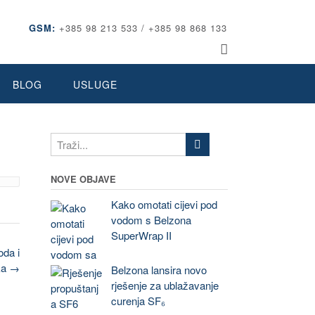
GSM:
+385 98 213 533 / +385 98 868 133
BLOG
USLUGE
NOVE OBJAVE
Kako omotati cijevi pod
vodom s Belzona
SuperWrap II
oda i
ka
→
Belzona lansira novo
rješenje za ublažavanje
curenja SF₆