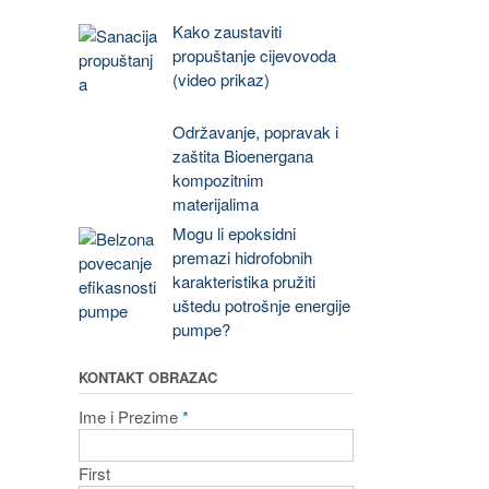
Kako zaustaviti
propuštanje cijevovoda
(video prikaz)
Održavanje, popravak i
zaštita Bioenergana
kompozitnim
materijalima
Mogu li epoksidni
premazi hidrofobnih
karakteristika pružiti
uštedu potrošnje energije
pumpe?
KONTAKT OBRAZAC
Ime i Prezime
*
First