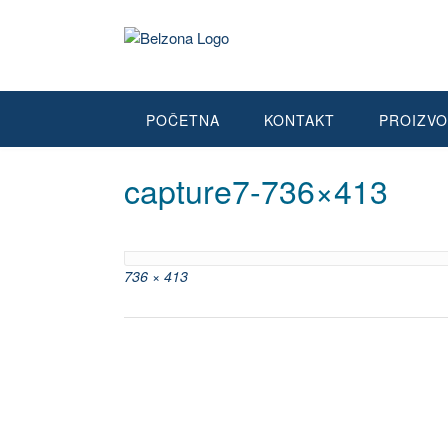
POČETNA
KONTAKT
PROIZVO
capture7-736×413
736 × 413