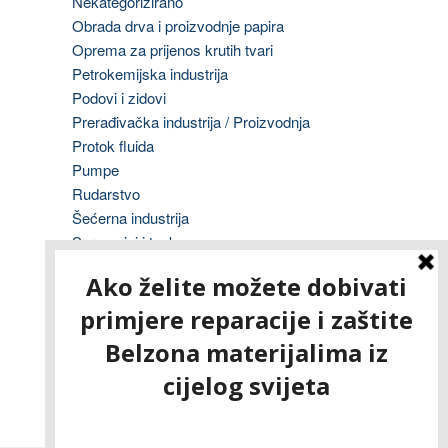
Nekategorizirano
Obrada drva i proizvodnje papira
Oprema za prijenos krutih tvari
Petrokemijska industrija
Podovi i zidovi
Prerađivačka industrija / Proizvodnja
Protok fluida
Pumpe
Rudarstvo
Šećerna industrija
Spremnici i tankvane
Strojevi i radilice
Tisak
Transformatori
Ventili, cijevi i fitinzi
Vodovod i odvodnja
Vojska