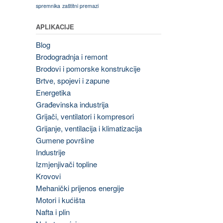
spremnika
zaštitni premazi
APLIKACIJE
Blog
Brodogradnja i remont
Brodovi i pomorske konstrukcije
Brtve, spojevi i zapune
Energetika
Građevinska industrija
Grijači, ventilatori i kompresori
Grijanje, ventilacija i klimatizacija
Gumene površine
Industrije
Izmjenjivači topline
Krovovi
Mehanički prijenos energije
Motori i kućišta
Nafta i plin