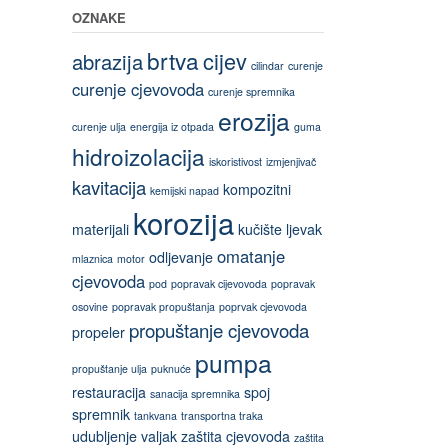
OZNAKE
brtva
cijev
abrazija
cilindar
curenje
curenje cjevovoda
curenje spremnika
erozija
curenje ulja
energija iz otpada
guma
hidroizolacija
iskoristivost
izmjenjivač
kavitacija
kompozitni
kemijski napad
korozija
materijali
kučište
ljevak
omatanje
odljevanje
mlaznica
motor
cjevovoda
pod
popravak cijevovoda
popravak
osovine
popravak propuštanja
poprvak cjevovoda
propuštanje cjevovoda
propeler
pumpa
propuštanje ulja
puknuće
restauracija
spoj
sanacija spremnika
spremnik
tankvana
transportna traka
udubljenje
valjak
zaštita cjevovoda
zaštita