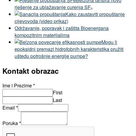
Belzona lansira novo
rješenje za ublažavanje curenja SF₆
Kako zaustaviti propuštanje
cijevovoda (video prikaz)
Održavanje, popravak i zaštita Bioenergana
kompozitnim materijalima
Mogu li
epoksidni premazi hidrofobnih karakteristika pružiti
uštedu potrošnje energije pumpe?
Kontakt obrazac
Ime i Prezime
*
First
Last
Email
*
Poruka
*