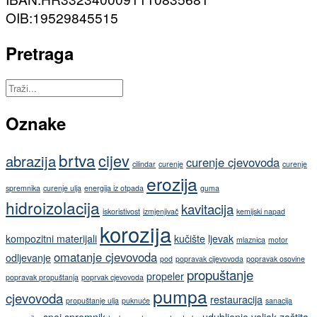
OIB:19529845515
Pretraga
Oznake
brtva
cijev
abrazija
curenje cjevovoda
cilindar
curenje
curenje
erozija
spremnika
curenje ulja
energija iz otpada
guma
hidroizolacija
kavitacija
iskoristivost
izmjenjivač
kemijski napad
korozija
kompozitni materijali
kučište
ljevak
mlaznica
motor
omatanje cjevovoda
odljevanje
pod
popravak cijevovoda
popravak osovine
propuštanje
propeler
popravak propuštanja
poprvak cjevovoda
pumpa
cjevovoda
restauracija
propuštanje ulja
puknuće
sanacija