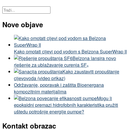
Nove objave
Kako omotati cijevi pod vodom s Belzona SuperWrap II
Belzona lansira novo
rješenje za ublažavanje curenja SF₆
Kako zaustaviti propuštanje
cijevovoda (video prikaz)
Održavanje, popravak i zaštita Bioenergana
kompozitnim materijalima
Mogu li
epoksidni premazi hidrofobnih karakteristika pružiti
uštedu potrošnje energije pumpe?
Kontakt obrazac