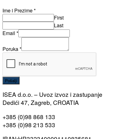
Ime i Prezime
*
First
Last
Email
*
Poruka
*
Pošalji
ISEA d.o.o. – Uvoz izvoz i zastupanje
Dedići 47, Zagreb, CROATIA
+385 (0)98 868 133
+385 (0)98 213 533
IBAN:HR3323400091110835681