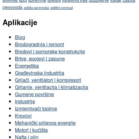
spoj
spremnik
udubljenje
valjak
zaštita
spremnika
tankvana
transportna traka
cjevovoda
zaštita spremnika
zaštitni premazi
Aplikacije
Blog
Brodogradnja i remont
Brodovi i pomorske konstrukcije
Brtve, spojevi i zapune
Energetika
Građevinska industrija
Grijači, ventilatori i kompresori
Grijanje, ventilacija i klimatizacija
Gumene površine
Industrije
Izmjenjivači topline
Krovovi
Mehanički prijenos energije
Motori i kućišta
Nafta i plin