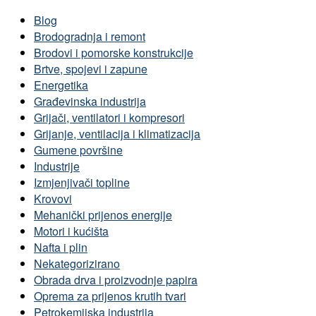
Blog
Brodogradnja i remont
Brodovi i pomorske konstrukcije
Brtve, spojevi i zapune
Energetika
Građevinska industrija
Grijači, ventilatori i kompresori
Grijanje, ventilacija i klimatizacija
Gumene površine
Industrije
Izmjenjivači topline
Krovovi
Mehanički prijenos energije
Motori i kućišta
Nafta i plin
Nekategorizirano
Obrada drva i proizvodnje papira
Oprema za prijenos krutih tvari
Petrokemijska industrija