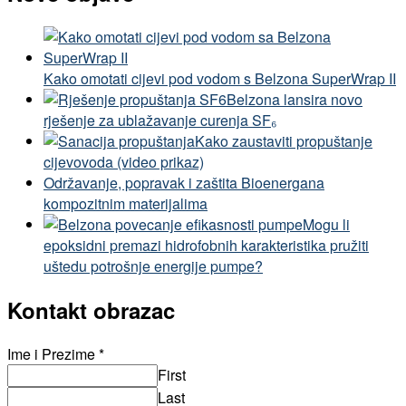
Kako omotati cijevi pod vodom s Belzona SuperWrap II
Belzona lansira novo
rješenje za ublažavanje curenja SF₆
Kako zaustaviti propuštanje
cijevovoda (video prikaz)
Održavanje, popravak i zaštita Bioenergana
kompozitnim materijalima
Mogu li
epoksidni premazi hidrofobnih karakteristika pružiti
uštedu potrošnje energije pumpe?
Kontakt obrazac
Ime i Prezime
*
First
Last