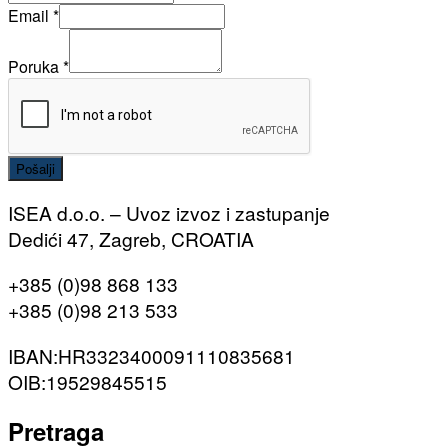
Email
*
Poruka
*
Pošalji
ISEA d.o.o. – Uvoz izvoz i zastupanje
Dedići 47, Zagreb, CROATIA
+385 (0)98 868 133
+385 (0)98 213 533
IBAN:HR3323400091110835681
OIB:19529845515
Pretraga