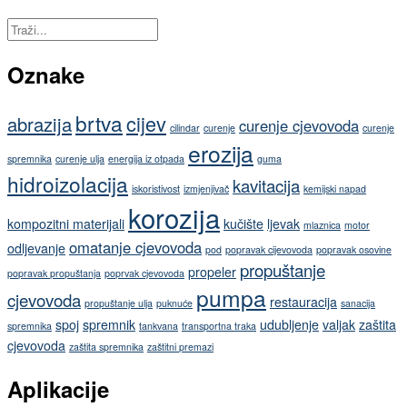
Oznake
brtva
cijev
abrazija
curenje cjevovoda
cilindar
curenje
curenje
erozija
spremnika
curenje ulja
energija iz otpada
guma
hidroizolacija
kavitacija
iskoristivost
izmjenjivač
kemijski napad
korozija
kompozitni materijali
kučište
ljevak
mlaznica
motor
omatanje cjevovoda
odljevanje
pod
popravak cijevovoda
popravak osovine
propuštanje
propeler
popravak propuštanja
poprvak cjevovoda
pumpa
cjevovoda
restauracija
propuštanje ulja
puknuće
sanacija
spoj
spremnik
udubljenje
valjak
zaštita
spremnika
tankvana
transportna traka
cjevovoda
zaštita spremnika
zaštitni premazi
Aplikacije