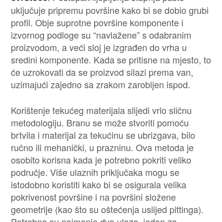
uključuje pripremu površine kako bi se dobio grubi
profil. Obje suprotne površine komponente i
izvornog podloge su “navlažene” s odabranim
proizvodom, a veći sloj je izgrađen do vrha u
sredini komponente. Kada se pritisne na mjesto, to
će uzrokovati da se proizvod silazi prema van,
uzimajući zajedno sa zrakom zarobljen ispod.
Korištenje tekućeg materijala slijedi vrlo sličnu
metodologiju. Branu se može stvoriti pomoću
brtvila i materijal za tekućinu se ubrizgava, bilo
ručno ili mehanički, u prazninu. Ova metoda je
osobito korisna kada je potrebno pokriti veliko
područje. Više ulaznih priključaka mogu se
istodobno koristiti kako bi se osigurala velika
pokrivenost površine i na površini složene
geometrije (kao što su oštećenja uslijed pittinga).
Potrebna su najmanje dva ulaza, jedan za