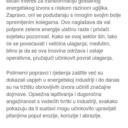
sličan interes za transformaciju globalnog
energetskog izvora s niskom razinom ugljika.
Zapravo, oni se podudaraju s mnogim svojim bolje
opremljenim kolegama. Ovo naglašava da val
potpore zelene energije uistinu raste i privlači
svjetsku pozornost. Kako se ovaj sektor širi, tako
će se povećavati i veličina ulaganja; međutim,
bitno je da se ova imovina održava i ostaje
operativna, pružajući učinkovit povrat ulaganja.
Polimerni popravci i rješenja zaštite već su
dokazali uspjeh u energetskoj industriji i do danas
su na tržištu obnovljivih izvora učinili značajne
dojmove. Opsežna ispitivanja i dugoročna
angažiranost s vodećih tvrtki u industriji, svakako
pokazuju da ti sustavi mogu učinkovito upravljati
pitanjima poput erozije, korozije i abrazije.