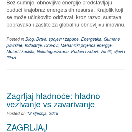
Bez sumnje, obnovljive energije predstavljaju
budući krajobraz energetskih resursa. Krajolik koji
se može učinkovito održavati kroz razvoj sustava
popravaka i zaštite za globalnu obnovljivu imovinu.
Posted in
Blog
,
Brtve, spojevi i zapune
,
Energetika
,
Gumene
površine
,
Industrije
,
Krovovi
,
Mehanički prijenos energije
,
Motori i kućišta
,
Nekategorizirano
,
Podovi i zidovi
,
Ventili, cijevi i
fitinzi
Zagrljaj hladnoće: hladno
vezivanje vs zavarivanje
Posted on
12 siječnja, 2018
ZAGRLJAJ