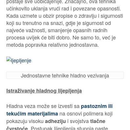
postaje sve uobičajenije. Značajno, ova tehnika
učinkovito uklanja vrući rad i povezane opasnosti.
Kada uzmete u obzir propise o zdravlju i sigurnosti
koji su trenutno na snazi, gdje je sigurnost od
najveće važnosti, smanjenje opasnih radnih
procesa uvijek će biti dobro. Ne samo to, već je
metoda popravka relativno jednostavna.
Jednostavne tehnike hladno vezivanja
Istraživanje hladnog lijepljenja
Hladna veza može se izvesti sa
pastoznim
ili
na osnovi polimera koji
tekućim
materijalima
pokazuju visoku
i svojstva
adheziju
tlačne
. Postupak lijepljenja stupnja paste
čvrstoće