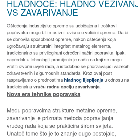
HLADNOĆE: HLADNO VEZIVAN
VS ZAVARIVANJE
Oštećenja industrijske opreme su uobičajena i troškovi
popravaka mogu biti masivni, ovisno o veličini opreme. Da bi
se obnovila sposobnost opreme, nakon oštećenja koja
ugrožavaju strukturalni integritet metalnog elementa,
tradicionalno su privilegirani određeni načini popravka. Ipak,
napredak u tehnologiji promijenio je način na koji se mogu
vratiti izvorni uvjeti rada, a istodobno se pridržavajući važećih
zdravstvenih i sigurnosnih standarda. Kroz ovaj post
raspravljamo o prednostima
hladnog lijepljenja
u odnosu na
tradicionalnu
vruću radnu opciju
zavarivanja
.
Nova era tehnike popravaka
Među popravcima strukture metalne opreme,
zavarivanje je priznata metoda popravljanja
vrućeg rada koja se prakticira širom svijeta.
Unatoč tome što je to znanje dugo postojalo,