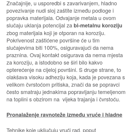
Značajnije, u usporedbi s zavarivanjem, hladno
povezivanje nudi sloj zaštite između podloge i
popravka materijala. Odvajanje metala u ovom
slučaju uklanja potencijal za
bi-metalnu koroziju
zbog materijala koji je otporan na koroziju.
Pokrivenost zaštićene površine će u tim
slučajevima biti 100%, osiguravajući da nema
praznina. Ovaj kontakt osigurava da nema mjesta
za koroziju, a istodobno se širi bilo kakvo
opterećenje na cijeloj površini. S druge strane, to
olakšava visoku adheziju koja, kada je povezana s
velikom čvrstoćom pritiska, znači da se popravci
često smatraju jednakima popravljanju temeljenom
na toplini s obzirom na vijeka trajanja i čvrstoću.
Pronalaženje ravnoteže između vruće i hladne
Tehnike koje uključuju vrući rad, poput