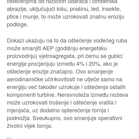
oštećenjima od različitih udaraca i čimbenika
abrazije, uključujući kišu, prašinu, led, insekte,
ptice i munje, to može uzrokovati znatnu eroziju
podloge.
Dokazi ukazuju na to da oštećenje vodećeg ruba
može smanjiti AEP (godišnju energetsku
proizvodnju) vjetroagregata, pri čemu se gubici
energije procjenjuju između 4% i 20%, ako je
oštećenje erozije značajno. Ovo smanjenje
aerodinamičke učinkovitosti ne utječe samo na
energiju već također uzrokuje i oštećenja ostalih
komponenti turbine. Neravnoteža između noževa
može uzrokovati trošenje i oštećenje vratila i
mjenjača, uz dodatno opterećenje tornja i
podnožja. Sveukupno, ovo smanjuje operativni
životni vijek tornja.