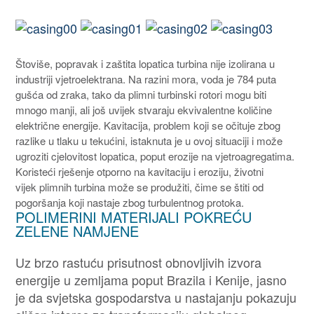
Štoviše, popravak i zaštita lopatica turbina nije izolirana u
industriji vjetroelektrana. Na razini mora, voda je 784 puta
gušća od zraka, tako da plimni turbinski rotori mogu biti
mnogo manji, ali još uvijek stvaraju ekvivalentne količine
električne energije. Kavitacija, problem koji se očituje zbog
razlike u tlaku u tekućini, istaknuta je u ovoj situaciji i može
ugroziti cjelovitost lopatica, poput erozije na vjetroagregatima.
Koristeći rješenje otporno na kavitaciju i eroziju, životni
vijek plimnih turbina može se produžiti, čime se štiti od
pogoršanja koji nastaje zbog turbulentnog protoka.
POLIMERINI MATERIJALI POKREĆU
ZELENE NAMJENE
Uz brzo rastuću prisutnost obnovljivih izvora
energije u zemljama poput Brazila i Kenije, jasno
je da svjetska gospodarstva u nastajanju pokazuju