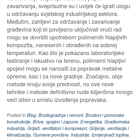
zavarivanja, sveprisutne su i uvijek će igrati ulogu
u održavanju svjetskog industrijskog sektora.
Međutim, zahtjevi za održavanje i zavarivanje
građevina koji bi povijesno uključivali vrući rad
mogu se dovršiti upotrebom polimernih hlapljivih
kompozita, nanesenih i obrađenih na sobnoj
temperaturi. Kao što je pokazano laboratorijsko
testiranje i iskustvo na terenu, polimerni hlapljivi
spojevi mogu se nanositi za popravak metalne
opreme, kao i za nove gradnje. Značajno, obje
metode imaju svoje prednosti, no ove nove
tehnike i metode definitivno nude klijentima mnogo
veći izbor u smislu izvođenja popravaka.
Posted in
Blog
,
Brodogradnja i remont
,
Brodovi i pomorske
konstrukcije
,
Brtve, spojevi i zapune
,
Energetika
,
Građevinska
industrija
,
Grijači, ventilatori i kompresori
,
Grijanje, ventilacija i
klimatizacija
,
Gumene površine
,
Industrije
,
Izmjenjivači topline
,