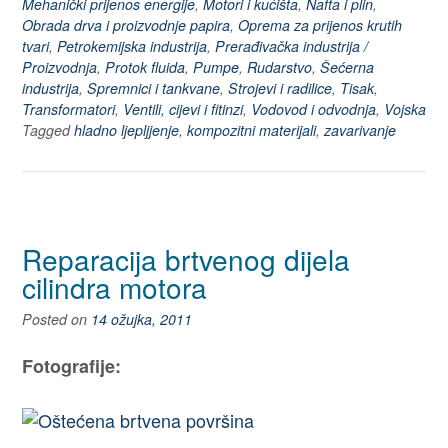
Mehanički prijenos energije
,
Motori i kućišta
,
Nafta i plin
,
Obrada drva i proizvodnje papira
,
Oprema za prijenos krutih
tvari
,
Petrokemijska industrija
,
Prerađivačka industrija /
Proizvodnja
,
Protok fluida
,
Pumpe
,
Rudarstvo
,
Šećerna
industrija
,
Spremnici i tankvane
,
Strojevi i radilice
,
Tisak
,
Transformatori
,
Ventili, cijevi i fitinzi
,
Vodovod i odvodnja
,
Vojska
Tagged
hladno ljepljjenje
,
kompozitni materijali
,
zavarivanje
Reparacija brtvenog dijela
cilindra motora
Posted on
14 ožujka, 2011
Fotografije: