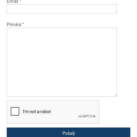
Email
*
Poruka
*
Pošalji