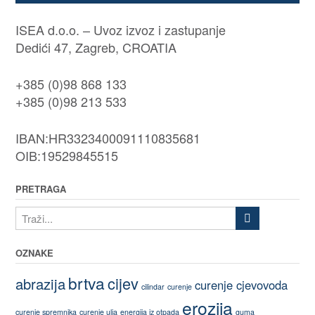
ISEA d.o.o. – Uvoz izvoz i zastupanje
Dedići 47, Zagreb, CROATIA
+385 (0)98 868 133
+385 (0)98 213 533
IBAN:HR3323400091110835681
OIB:19529845515
PRETRAGA
OZNAKE
brtva
cijev
abrazija
curenje cjevovoda
cilindar
curenje
erozija
curenje spremnika
curenje ulja
energija iz otpada
guma