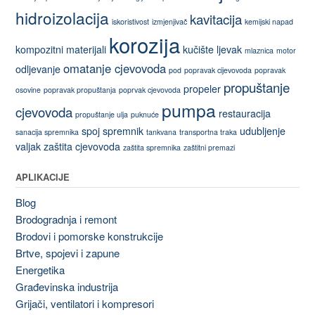
hidroizolacija
kavitacija
iskoristivost
izmjenjivač
kemijski napad
korozija
kompozitni materijali
kučište
ljevak
mlaznica
motor
omatanje cjevovoda
odljevanje
pod
popravak cijevovoda
popravak
propuštanje
propeler
osovine
popravak propuštanja
poprvak cjevovoda
pumpa
cjevovoda
restauracija
propuštanje ulja
puknuće
spoj
spremnik
udubljenje
sanacija spremnika
tankvana
transportna traka
valjak
zaštita cjevovoda
zaštita spremnika
zaštitni premazi
APLIKACIJE
Blog
Brodogradnja i remont
Brodovi i pomorske konstrukcije
Brtve, spojevi i zapune
Energetika
Građevinska industrija
Grijači, ventilatori i kompresori