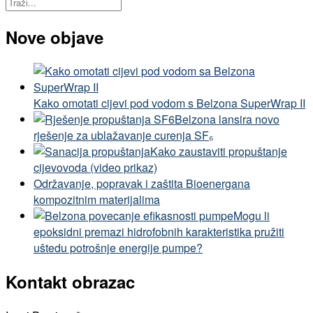
Nove objave
Kako omotati cijevi pod vodom s Belzona SuperWrap II
Belzona lansira novo
rješenje za ublažavanje curenja SF₆
Kako zaustaviti propuštanje
cijevovoda (video prikaz)
Održavanje, popravak i zaštita Bioenergana
kompozitnim materijalima
Mogu li
epoksidni premazi hidrofobnih karakteristika pružiti
uštedu potrošnje energije pumpe?
Kontakt obrazac