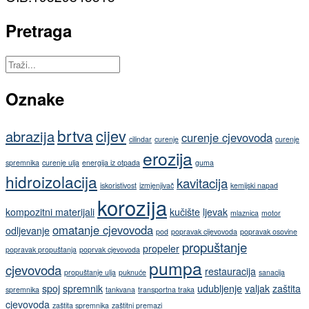
Pretraga
Oznake
brtva
cijev
abrazija
curenje cjevovoda
cilindar
curenje
curenje
erozija
spremnika
curenje ulja
energija iz otpada
guma
hidroizolacija
kavitacija
iskoristivost
izmjenjivač
kemijski napad
korozija
kompozitni materijali
kučište
ljevak
mlaznica
motor
omatanje cjevovoda
odljevanje
pod
popravak cijevovoda
popravak osovine
propuštanje
propeler
popravak propuštanja
poprvak cjevovoda
pumpa
cjevovoda
restauracija
propuštanje ulja
puknuće
sanacija
spoj
spremnik
udubljenje
valjak
zaštita
spremnika
tankvana
transportna traka
cjevovoda
zaštita spremnika
zaštitni premazi