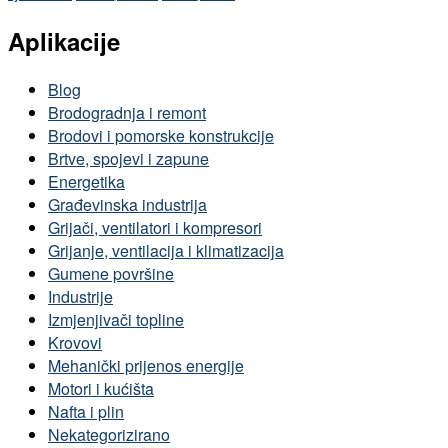
Aplikacije
Blog
Brodogradnja i remont
Brodovi i pomorske konstrukcije
Brtve, spojevi i zapune
Energetika
Građevinska industrija
Grijači, ventilatori i kompresori
Grijanje, ventilacija i klimatizacija
Gumene površine
Industrije
Izmjenjivači topline
Krovovi
Mehanički prijenos energije
Motori i kućišta
Nafta i plin
Nekategorizirano