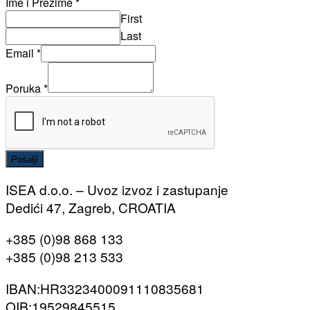
Ime i Prezime
*
First
Last
Email
*
Poruka
*
Pošalji
ISEA d.o.o. – Uvoz izvoz i zastupanje
Dedići 47, Zagreb, CROATIA
+385 (0)98 868 133
+385 (0)98 213 533
IBAN:HR3323400091110835681
OIB:19529845515