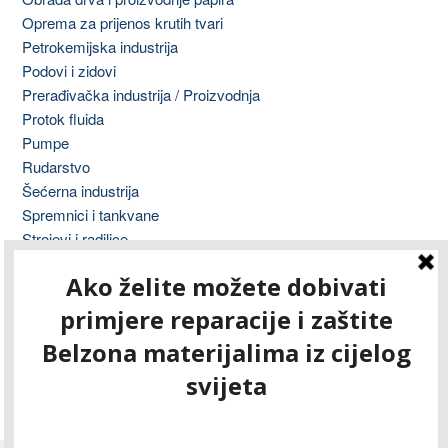
Oprema za prijenos krutih tvari
Petrokemijska industrija
Podovi i zidovi
Prerađivačka industrija / Proizvodnja
Protok fluida
Pumpe
Rudarstvo
Šećerna industrija
Spremnici i tankvane
Strojevi i radilice
Tisak
Transformatori
Ventili, cijevi i fitinzi
Vodovod i odvodnja
Vojska