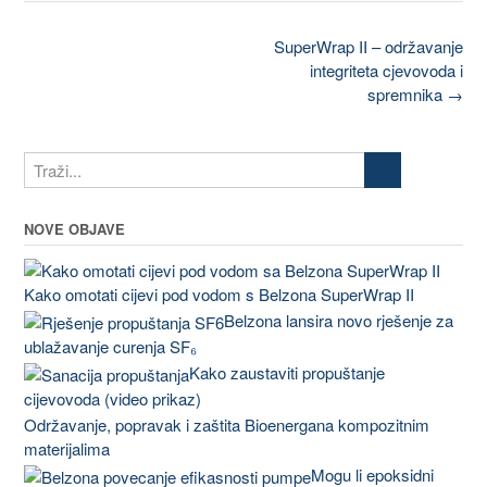
Post
SuperWrap II – održavanje
navigation
integriteta cjevovoda i
spremnika
→
NOVE OBJAVE
Kako omotati cijevi pod vodom s Belzona SuperWrap II
Belzona lansira novo rješenje za
ublažavanje curenja SF₆
Kako zaustaviti propuštanje
cijevovoda (video prikaz)
Održavanje, popravak i zaštita Bioenergana kompozitnim
materijalima
Mogu li epoksidni