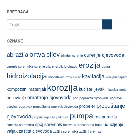
PRETRAGA
OZNAKE
brtva
cijev
abrazija
curenje cjevovoda
cilindar
curenje
erozija
curenje spremnika
curenje ulja
energija iz otpada
guma
hidroizolacija
kavitacija
iskoristivost
izmjenjivač
kemijski napad
korozija
kompozitni materijali
kučište
ljevak
mlaznica
motor
omatanje cjevovoda
odljevanje
pod
popravak cijevovoda
popravak
propuštanje
propeler
osovine
popravak propuštanja
poprvak cjevovoda
pumpa
cjevovoda
restauracija
propuštanje ulja
puknuće
spoj
spremnik
udubljenje
sanacija spremnika
tankvana
transportna traka
valjak
zaštita cjevovoda
zaštita spremnika
zaštitni premazi