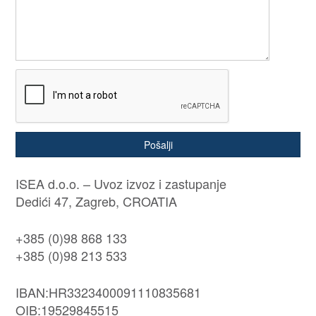
Pošalji
ISEA d.o.o. – Uvoz izvoz i zastupanje
Dedići 47, Zagreb, CROATIA
+385 (0)98 868 133
+385 (0)98 213 533
IBAN:HR3323400091110835681
OIB:19529845515