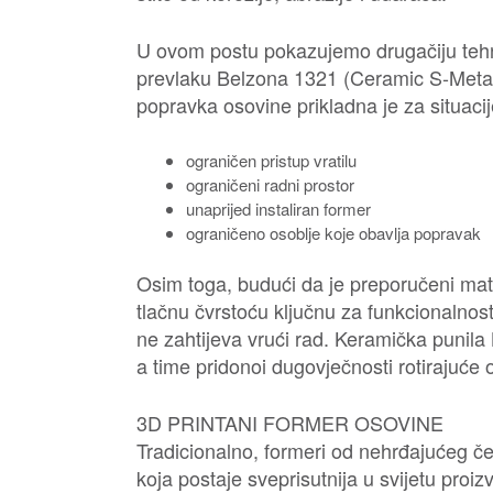
U ovom postu pokazujemo drugačiju tehni
prevlaku Belzona 1321 (Ceramic S-Metal),
popravka osovine prikladna je za situacij
ograničen pristup vratilu
ograničeni radni prostor
unaprijed instaliran former
ograničeno osoblje koje obavlja popravak
Osim toga, budući da je preporučeni mater
tlačnu čvrstoću ključnu za funkcionalnos
ne zahtijeva vrući rad. Keramička punila
a time pridonoi dugovječnosti rotirajuće
3D PRINTANI FORMER OSOVINE
Tradicionalno, formeri od nehrđajućeg če
koja postaje sveprisutnija u svijetu proi