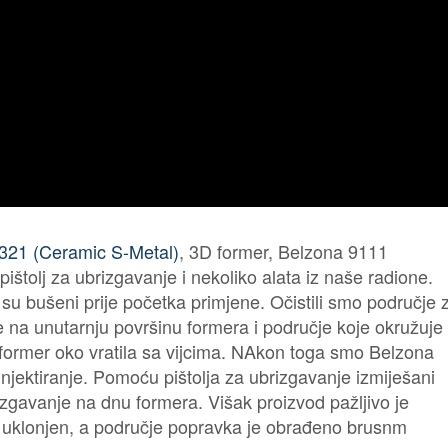
321 (Ceramic S-Metal)
, 3D former, Belzona 9111
štolj za ubrizgavanje i nekoliko alata iz naše radione.
i su bušeni prije početka primjene. Očistili smo područje 
je na unutarnju površinu formera i područje koje okružuje
 former oko vratila sa vijcima. NAkon toga smo Belzona
a injektiranje. Pomoću pištolja za ubrizgavanje izmiješani
izgavanje na dnu formera. Višak proizvod pažljivo je
e uklonjen, a područje popravka je obrađeno brusnm