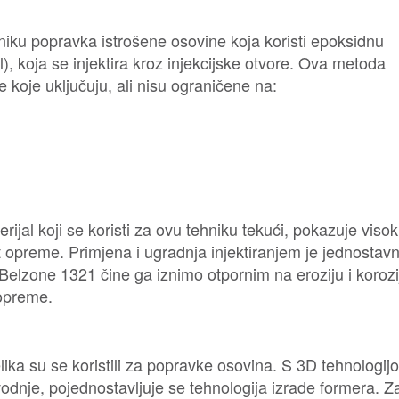
ku ​​popravka istrošene osovine koja koristi epoksidnu
 koja se injektira kroz injekcijske otvore. Ova metoda
e koje uključuju, ali nisu ograničene na:
ijal koji se koristi za ovu tehniku tekući, pokazuje viso
t opreme. Primjena i ugradnja injektiranjem je jednostavn
 Belzone 1321 čine ga iznimo otpornim na eroziju i korozi
 opreme.
lika su se koristili za popravke osovina. S 3D tehnologij
zvodnje, pojednostavljuje se tehnologija izrade formera. Z