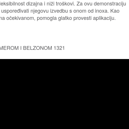
eksibilnost dizajna i niži troškovi. Za ovu demonstraciju
 uspoređivati ​​njegovu izvedbu s onom od inoxa. Kao
ma očekivanom, pomogla glatko provesti aplikaciju.
MEROM I BELZONOM 1321