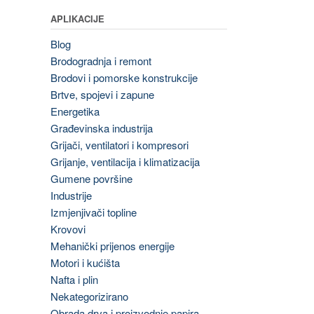
APLIKACIJE
Blog
Brodogradnja i remont
Brodovi i pomorske konstrukcije
Brtve, spojevi i zapune
Energetika
Građevinska industrija
Grijači, ventilatori i kompresori
Grijanje, ventilacija i klimatizacija
Gumene površine
Industrije
Izmjenjivači topline
Krovovi
Mehanički prijenos energije
Motori i kućišta
Nafta i plin
Nekategorizirano
Obrada drva i proizvodnje papira