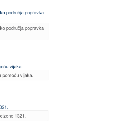
oko područja popravka
ga pomoću vijaka.
 Belzone 1321.