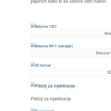
papirom kako bi se uklonili oštri rubovi.
Bel
Belzona 
3D
Pištolj za injektiranje