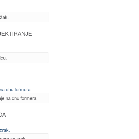
ožak.
NJEKTIRANJE
icu.
nje na dnu formera.
DA
tvora za zrak.