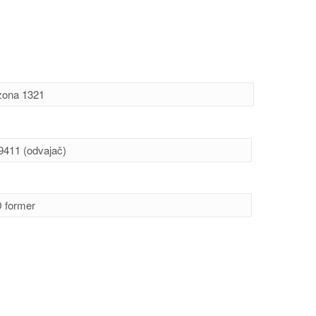
zona 1321
9411 (odvajač)
 former