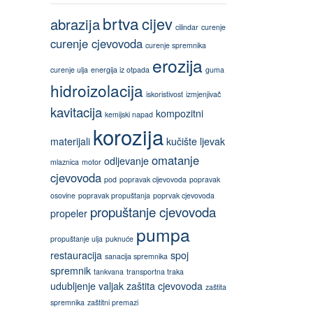
brtva
cijev
abrazija
cilindar
curenje
curenje cjevovoda
curenje spremnika
erozija
curenje ulja
energija iz otpada
guma
hidroizolacija
iskoristivost
izmjenjivač
kavitacija
kompozitni
kemijski napad
korozija
materijali
kučište
ljevak
omatanje
odljevanje
mlaznica
motor
cjevovoda
pod
popravak cijevovoda
popravak
osovine
popravak propuštanja
poprvak cjevovoda
propuštanje cjevovoda
propeler
pumpa
propuštanje ulja
puknuće
restauracija
spoj
sanacija spremnika
spremnik
tankvana
transportna traka
udubljenje
valjak
zaštita cjevovoda
zaštita
spremnika
zaštitni premazi