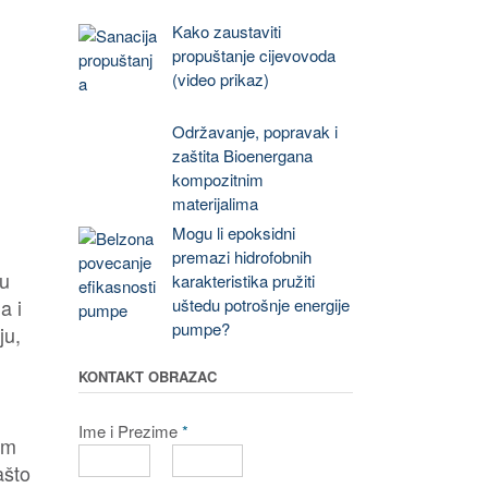
Kako zaustaviti
propuštanje cijevovoda
(video prikaz)
Održavanje, popravak i
zaštita Bioenergana
kompozitnim
materijalima
Mogu li epoksidni
premazi hidrofobnih
ku
karakteristika pružiti
uštedu potrošnje energije
a i
pumpe?
ju,
KONTAKT OBRAZAC
Ime i Prezime
*
om
ašto
F
L