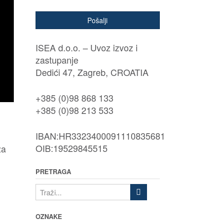
Pošalji
ISEA d.o.o. – Uvoz izvoz i
zastupanje
Dedići 47, Zagreb, CROATIA
+385 (0)98 868 133
+385 (0)98 213 533
IBAN:HR3323400091110835681
OIB:19529845515
za
PRETRAGA
OZNAKE