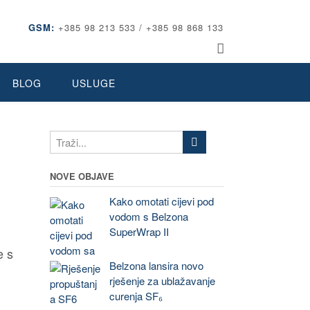
GSM:
+385 98 213 533 / +385 98 868 133
BLOG
USLUGE
NOVE OBJAVE
Kako omotati cijevi pod
vodom s Belzona
SuperWrap II
e s
Belzona lansira novo
rješenje za ublažavanje
curenja SF₆