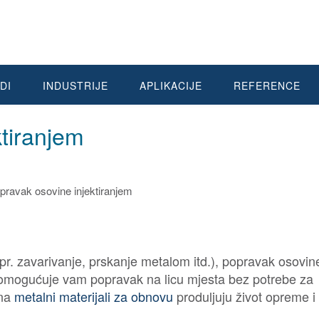
DI
INDUSTRIJE
APLIKACIJE
REFERENCE
ktiranjem
r. zavarivanje, prskanje metalom itd.), popravak osovin
omogućuje vam popravak na licu mjesta bez potrebe za
ona
metalni materijali za obnovu
produljuju život opreme i