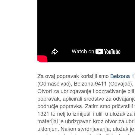
Za ovaj popravak koristili smo
Belzona 1
(Odmaščivać), Belzona 9411 (Odvajač), pi
Otvori za ubrizgavanje i odzračivanje bil
popravak, aplicirali sredstvo za odvajan
područje popravka. Zatim smo pričvrstili
1321 temeljito izmiješli i ulili u uložak z
materijal je ubrizgavan kroz otvor za ubr
uklonjen. Nakon stvrdnjavanja, uložak j