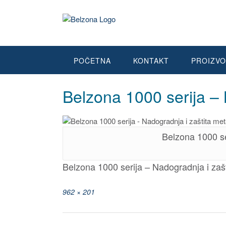
Skip
to
content
POČETNA
KONTAKT
PROIZVO
Belzona 1000 serija – 
Belzona 1000 se
Belzona 1000 serija – Nadogradnja i zaš
Full
962 × 201
size