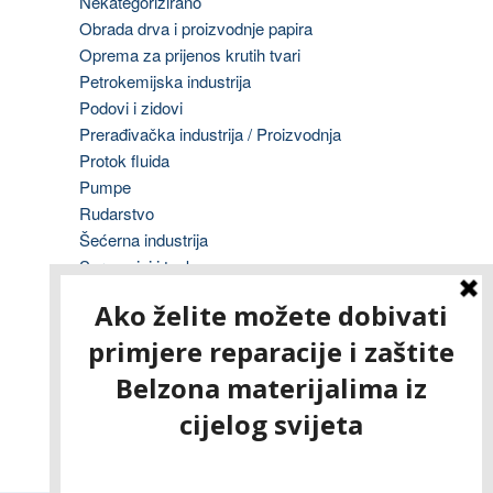
Nekategorizirano
Obrada drva i proizvodnje papira
Oprema za prijenos krutih tvari
Petrokemijska industrija
Podovi i zidovi
Prerađivačka industrija / Proizvodnja
Protok fluida
Pumpe
Rudarstvo
Šećerna industrija
Spremnici i tankvane
Strojevi i radilice
Tisak
Transformatori
Ventili, cijevi i fitinzi
Vodovod i odvodnja
Vojska