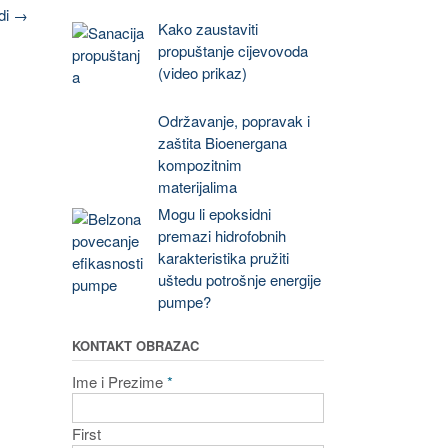
di
→
Kako zaustaviti
propuštanje cijevovoda
(video prikaz)
Održavanje, popravak i
zaštita Bioenergana
kompozitnim
materijalima
Mogu li epoksidni
premazi hidrofobnih
karakteristika pružiti
uštedu potrošnje energije
pumpe?
KONTAKT OBRAZAC
Ime i Prezime
*
First