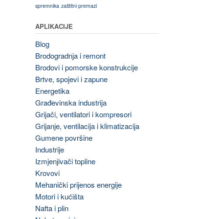
spremnika
zaštitni premazi
APLIKACIJE
Blog
Brodogradnja i remont
Brodovi i pomorske konstrukcije
Brtve, spojevi i zapune
Energetika
Građevinska industrija
Grijači, ventilatori i kompresori
Grijanje, ventilacija i klimatizacija
Gumene površine
Industrije
Izmjenjivači topline
Krovovi
Mehanički prijenos energije
Motori i kućišta
Nafta i plin