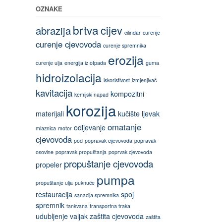
OZNAKE
brtva
cijev
abrazija
cilindar
curenje
curenje cjevovoda
curenje spremnika
erozija
curenje ulja
energija iz otpada
guma
hidroizolacija
iskoristivost
izmjenjivač
kavitacija
kompozitni
kemijski napad
korozija
materijali
kučište
ljevak
omatanje
odljevanje
mlaznica
motor
cjevovoda
pod
popravak cijevovoda
popravak
osovine
popravak propuštanja
poprvak cjevovoda
propuštanje cjevovoda
propeler
pumpa
propuštanje ulja
puknuće
restauracija
spoj
sanacija spremnika
spremnik
tankvana
transportna traka
udubljenje
valjak
zaštita cjevovoda
zaštita