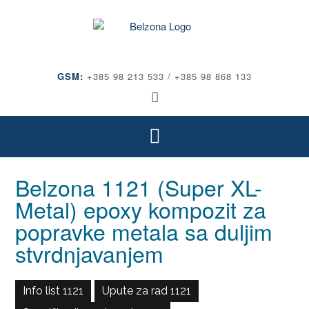
GSM:
+385 98 213 533 / +385 98 868 133
Belzona 1121 (Super XL-
Metal) epoxy kompozit za
popravke metala sa duljim
stvrdnjavanjem
Info list 1121
Upute za rad 1121