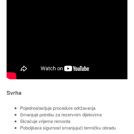
Svrha
Pojednostavljuje procedure održavanja
Smanjuje potrebu za rezervnim dijelovima
Skračuje vrijeme remonta
Poboljšava sigurnost smanjujući termičku obradu