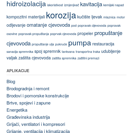
hidroizolacija
kavitacija
iskoristivost
izmjenjivač
kemijski napad
korozija
kompozitni materijali
kučište
ljevak
mlaznica
motor
omatanje cjevovoda
odljevanje
pod
popravak cijevovoda
popravak
propuštanje
propeler
osovine
popravak propuštanja
poprvak cjevovoda
pumpa
cjevovoda
restauracija
propuštanje ulja
puknuće
spoj
spremnik
udubljenje
sanacija spremnika
tankvana
transportna traka
valjak
zaštita cjevovoda
zaštita spremnika
zaštitni premazi
APLIKACIJE
Blog
Brodogradnja i remont
Brodovi i pomorske konstrukcije
Brtve, spojevi i zapune
Energetika
Građevinska industrija
Grijači, ventilatori i kompresori
Grijanje, ventilacija i klimatizacija