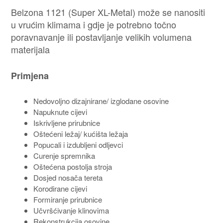
Belzona 1121 (Super XL-Metal) može se nanositi
u vrućim klimama i gdje je potrebno točno
poravnavanje ili postavljanje velikih volumena
materijala
Primjena
Nedovoljno dizajnirane/ izglodane osovine
Napuknute cijevi
Iskrivljene prirubnice
Oštećeni ležaj/ kućišta ležaja
Popucali i izdubljeni odljevci
Curenje spremnika
Oštećena postolja stroja
Dosjed nosača tereta
Korodirane cijevi
Formiranje prirubnice
Učvršćivanje klinovima
Rekonstrukcija osovine