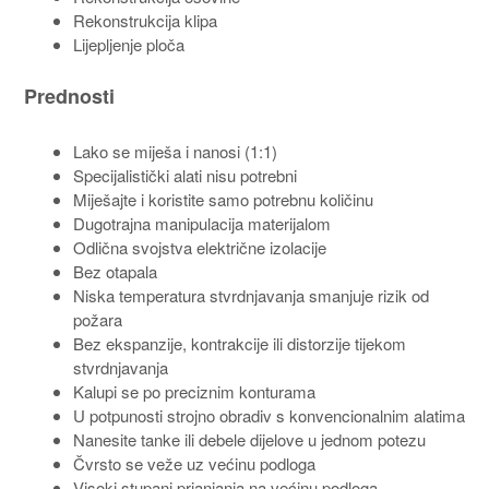
Rekonstrukcija klipa
Lijepljenje ploča
Prednosti
Lako se miješa i nanosi (1:1)
Specijalistički alati nisu potrebni
Miješajte i koristite samo potrebnu količinu
Dugotrajna manipulacija materijalom
Odlična svojstva električne izolacije
Bez otapala
Niska temperatura stvrdnjavanja smanjuje rizik od
požara
Bez ekspanzije, kontrakcije ili distorzije tijekom
stvrdnjavanja
Kalupi se po preciznim konturama
U potpunosti strojno obradiv s konvencionalnim alatima
Nanesite tanke ili debele dijelove u jednom potezu
Čvrsto se veže uz većinu podloga
Visoki stupanj prianjanja na većinu podloga