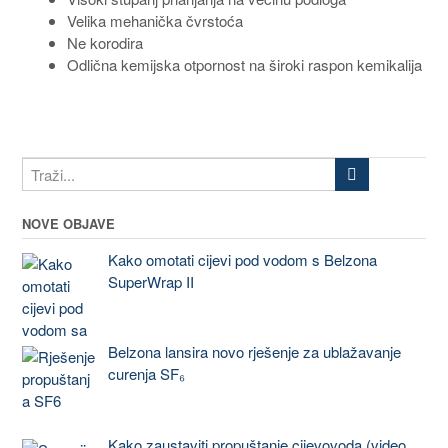
Velika mehanička čvrstoća
Ne korodira
Odlična kemijska otpornost na široki raspon kemikalija
NOVE OBJAVE
Kako omotati cijevi pod vodom s Belzona
SuperWrap II
Belzona lansira novo rješenje za ublažavanje
curenja SF₆
Kako zaustaviti propuštanje cijevovoda (video