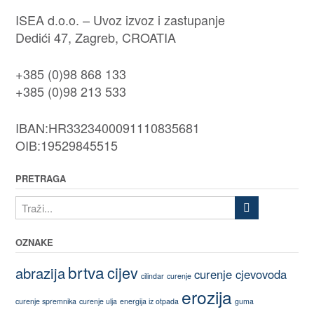
ISEA d.o.o. – Uvoz izvoz i zastupanje
Dedići 47, Zagreb, CROATIA
+385 (0)98 868 133
+385 (0)98 213 533
IBAN:HR3323400091110835681
OIB:19529845515
PRETRAGA
OZNAKE
brtva
cijev
abrazija
curenje cjevovoda
cilindar
curenje
erozija
curenje spremnika
curenje ulja
energija iz otpada
guma