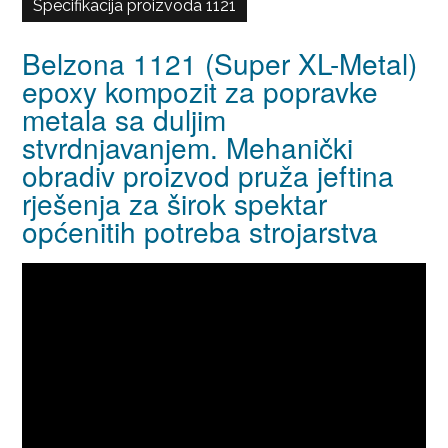
Specifikacija proizvoda 1121
Belzona 1121 (Super XL-Metal)
epoxy kompozit za popravke
metala sa duljim
stvrdnjavanjem. Mehanički
obradiv proizvod pruža jeftina
rješenja za širok spektar
općenitih potreba strojarstva