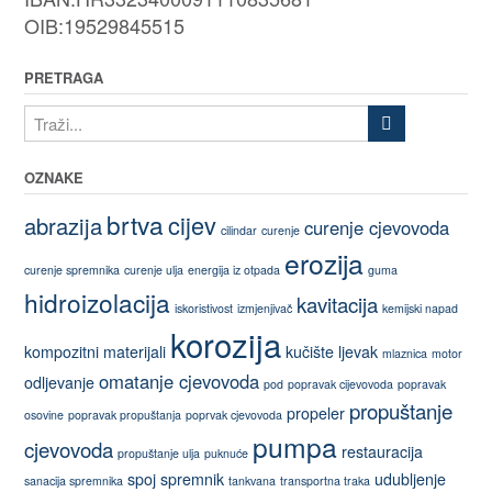
OIB:19529845515
PRETRAGA
OZNAKE
brtva
cijev
abrazija
curenje cjevovoda
cilindar
curenje
erozija
curenje spremnika
curenje ulja
energija iz otpada
guma
hidroizolacija
kavitacija
iskoristivost
izmjenjivač
kemijski napad
korozija
kompozitni materijali
kučište
ljevak
mlaznica
motor
omatanje cjevovoda
odljevanje
pod
popravak cijevovoda
popravak
propuštanje
propeler
osovine
popravak propuštanja
poprvak cjevovoda
pumpa
cjevovoda
restauracija
propuštanje ulja
puknuće
spoj
spremnik
udubljenje
sanacija spremnika
tankvana
transportna traka