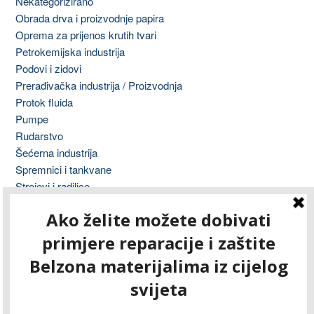
Nekategorizirano
Obrada drva i proizvodnje papira
Oprema za prijenos krutih tvari
Petrokemijska industrija
Podovi i zidovi
Prerađivačka industrija / Proizvodnja
Protok fluida
Pumpe
Rudarstvo
Šećerna industrija
Spremnici i tankvane
Strojevi i radilice
Tisak
Transformatori
Ventili, cijevi i fitinzi
Vodovod i odvodnja
Vojska