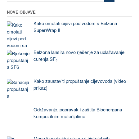
NOVE OBJAVE
Kako omotati cijevi pod vodom s Belzona
SuperWrap II
Belzona lansira novo rješenje za ublažavanje
curenja SF₆
Kako zaustaviti propuštanje cijevovoda (video
prikaz)
Održavanje, popravak i zaštita Bioenergana
kompozitnim materijalima
Mogu li epoksidni premazi hidrofobnih