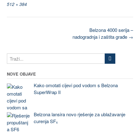
512 × 384
Belzona 4000 serija –
nadogradnja i zaštita građe
→
NOVE OBJAVE
Kako omotati cijevi pod vodom s Belzona
SuperWrap II
Belzona lansira novo rješenje za ublažavanje
curenja SF₆