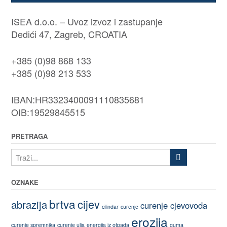
ISEA d.o.o. – Uvoz izvoz i zastupanje
Dedići 47, Zagreb, CROATIA
+385 (0)98 868 133
+385 (0)98 213 533
IBAN:HR3323400091110835681
OIB:19529845515
PRETRAGA
OZNAKE
brtva
cijev
abrazija
curenje cjevovoda
cilindar
curenje
erozija
curenje spremnika
curenje ulja
energija iz otpada
guma