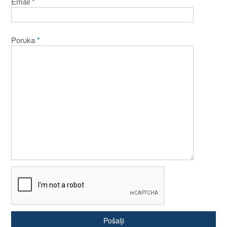
Email
*
Poruka
*
Pošalji