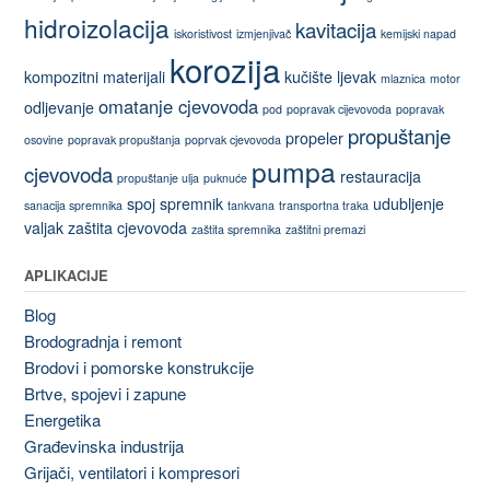
hidroizolacija
kavitacija
iskoristivost
izmjenjivač
kemijski napad
korozija
kompozitni materijali
kučište
ljevak
mlaznica
motor
omatanje cjevovoda
odljevanje
pod
popravak cijevovoda
popravak
propuštanje
propeler
osovine
popravak propuštanja
poprvak cjevovoda
pumpa
cjevovoda
restauracija
propuštanje ulja
puknuće
spoj
spremnik
udubljenje
sanacija spremnika
tankvana
transportna traka
valjak
zaštita cjevovoda
zaštita spremnika
zaštitni premazi
APLIKACIJE
Blog
Brodogradnja i remont
Brodovi i pomorske konstrukcije
Brtve, spojevi i zapune
Energetika
Građevinska industrija
Grijači, ventilatori i kompresori