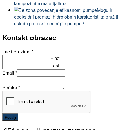
kompozitnim materijalima
Mogu li
epoksidni premazi hidrofobnih karakteristika pružiti
uštedu potrošnje energije pumpe?
Kontakt obrazac
Ime i Prezime
*
First
Last
Email
*
Poruka
*
Pošalji
ISEA d.o.o. – Uvoz izvoz i zastupanje