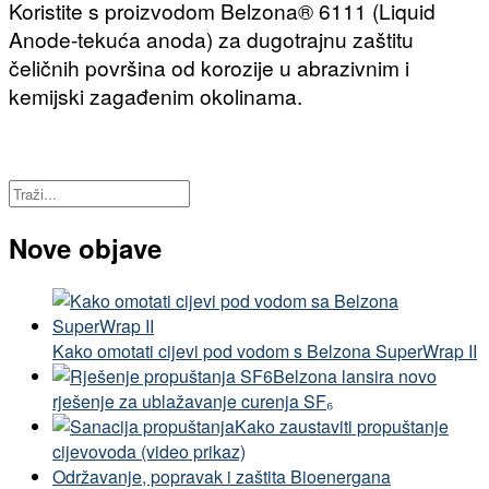
Koristite s proizvodom Belzona® 6111 (Liquid
Anode-tekuća anoda) za dugotrajnu zaštitu
čeličnih površina od korozije u abrazivnim i
kemijski zagađenim okolinama.
Nove objave
Kako omotati cijevi pod vodom s Belzona SuperWrap II
Belzona lansira novo
rješenje za ublažavanje curenja SF₆
Kako zaustaviti propuštanje
cijevovoda (video prikaz)
Održavanje, popravak i zaštita Bioenergana