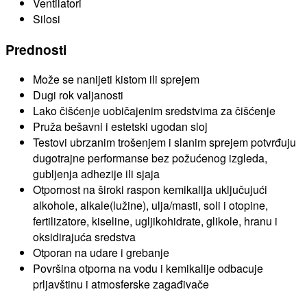
Ventilatori
Silosi
Prednosti
Može se nanijeti kistom ili sprejem
Dugi rok valjanosti
Lako čišćenje uobičajenim sredstvima za čišćenje
Pruža bešavni i estetski ugodan sloj
Testovi ubrzanim trošenjem i slanim sprejem potvrđuju
dugotrajne performanse bez požućenog izgleda,
gubljenja adhezije ili sjaja
Otpornost na široki raspon kemikalija uključujući
alkohole, alkale(lužine), ulja/masti, soli i otopine,
fertilizatore, kiseline, ugljikohidrate, glikole, hranu i
oksidirajuća sredstva
Otporan na udare i grebanje
Površina otporna na vodu i kemikalije odbacuje
prljavštinu i atmosferske zagađivače