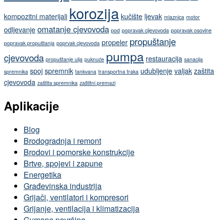
korozija
kompozitni materijali
kučište
ljevak
mlaznica
motor
omatanje cjevovoda
odljevanje
pod
popravak cijevovoda
popravak osovine
propuštanje
propeler
popravak propuštanja
poprvak cjevovoda
pumpa
cjevovoda
restauracija
propuštanje ulja
puknuće
sanacija
spoj
spremnik
udubljenje
valjak
zaštita
spremnika
tankvana
transportna traka
cjevovoda
zaštita spremnika
zaštitni premazi
Aplikacije
Blog
Brodogradnja i remont
Brodovi i pomorske konstrukcije
Brtve, spojevi i zapune
Energetika
Građevinska industrija
Grijači, ventilatori i kompresori
Grijanje, ventilacija i klimatizacija
Gumene površine