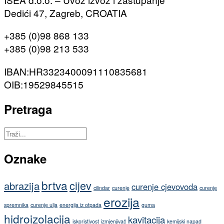
Dedići 47, Zagreb, CROATIA
+385 (0)98 868 133
+385 (0)98 213 533
IBAN:HR3323400091110835681
OIB:19529845515
Pretraga
Oznake
brtva
cijev
abrazija
curenje cjevovoda
cilindar
curenje
curenje
erozija
spremnika
curenje ulja
energija iz otpada
guma
hidroizolacija
kavitacija
iskoristivost
izmjenjivač
kemijski napad