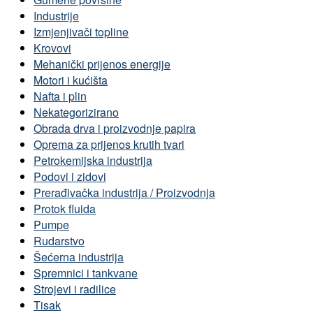
Industrije
Izmjenjivači topline
Krovovi
Mehanički prijenos energije
Motori i kućišta
Nafta i plin
Nekategorizirano
Obrada drva i proizvodnje papira
Oprema za prijenos krutih tvari
Petrokemijska industrija
Podovi i zidovi
Prerađivačka industrija / Proizvodnja
Protok fluida
Pumpe
Rudarstvo
Šećerna industrija
Spremnici i tankvane
Strojevi i radilice
Tisak