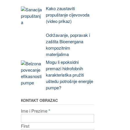
Kako zaustaviti
propuštanje cijevovoda
(video prikaz)
Održavanje, popravak i
zaštita Bioenergana
kompozitnim
materijalima
Mogu li epoksidni
premazi hidrofobnih
karakteristika pružiti
uštedu potrošnje energije
pumpe?
KONTAKT OBRAZAC
Ime i Prezime
*
First