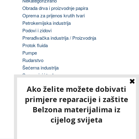
Nekategorizirano
Obrada drva i proizvodnje papira
Oprema za prijenos krutih tvari
Petrokemijska industrija
Podovi i zidovi
Prerađivačka industrija / Proizvodnja
Protok fluida
Pumpe
Rudarstvo
Šećerna industrija
Spremnici i tankvane
Strojevi i radilice
Tisak
Transformatori
Ventili, cijevi i fitinzi
Vodovod i odvodnja
Vojska