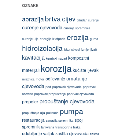
OZNAKE
brtva
cijev
abrazija
cilindar
curenje
curenje cjevovoda
curenje spremnika
erozija
curenje ulja
energija iz otpada
guma
hidroizolacija
iskoristivost
izmjenjivač
kavitacija
kompozitni
kemijski napad
korozija
materijali
kučište
ljevak
omatanje
odljevanje
mlaznica
motor
cjevovoda
pod
popravak cijevovoda
popravak
osovine
popravak propuštanja
poprvak cjevovoda
propuštanje cjevovoda
propeler
pumpa
propuštanje ulja
puknuće
restauracija
spoj
sanacija spremnika
spremnik
tankvana
transportna traka
udubljenje
valjak
zaštita cjevovoda
zaštita