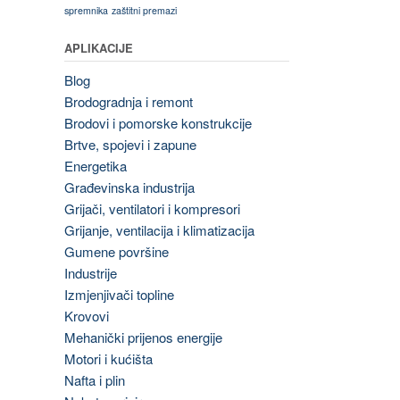
spremnika
zaštitni premazi
APLIKACIJE
Blog
Brodogradnja i remont
Brodovi i pomorske konstrukcije
Brtve, spojevi i zapune
Energetika
Građevinska industrija
Grijači, ventilatori i kompresori
Grijanje, ventilacija i klimatizacija
Gumene površine
Industrije
Izmjenjivači topline
Krovovi
Mehanički prijenos energije
Motori i kućišta
Nafta i plin