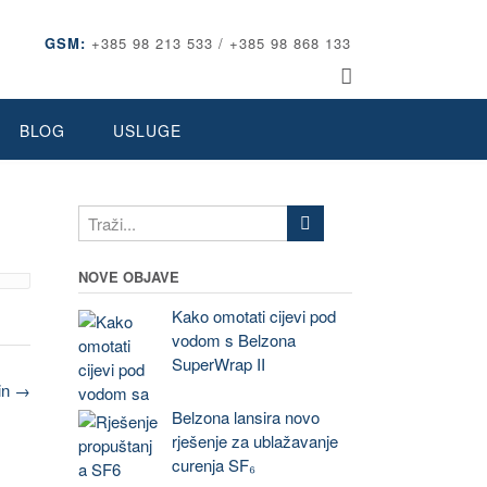
GSM:
+385 98 213 533 / +385 98 868 133
BLOG
USLUGE
NOVE OBJAVE
Kako omotati cijevi pod
vodom s Belzona
SuperWrap II
lin
→
Belzona lansira novo
rješenje za ublažavanje
curenja SF₆