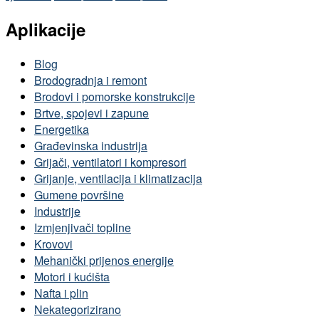
Aplikacije
Blog
Brodogradnja i remont
Brodovi i pomorske konstrukcije
Brtve, spojevi i zapune
Energetika
Građevinska industrija
Grijači, ventilatori i kompresori
Grijanje, ventilacija i klimatizacija
Gumene površine
Industrije
Izmjenjivači topline
Krovovi
Mehanički prijenos energije
Motori i kućišta
Nafta i plin
Nekategorizirano