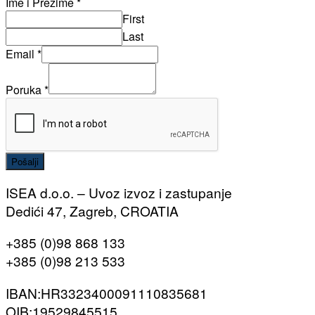
Ime i Prezime
*
First
Last
Email
*
Poruka
*
Pošalji
ISEA d.o.o. – Uvoz izvoz i zastupanje
Dedići 47, Zagreb, CROATIA
+385 (0)98 868 133
+385 (0)98 213 533
IBAN:HR3323400091110835681
OIB:19529845515