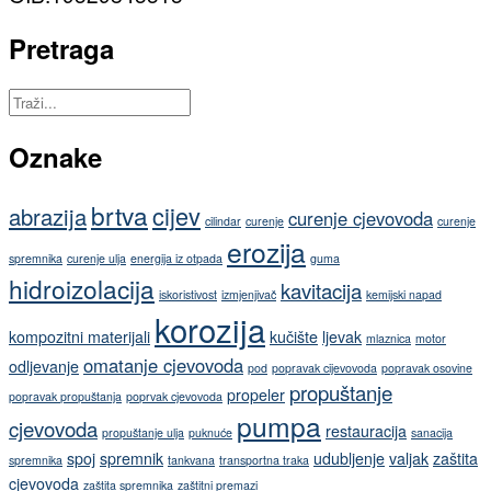
Pretraga
Oznake
brtva
cijev
abrazija
curenje cjevovoda
cilindar
curenje
curenje
erozija
spremnika
curenje ulja
energija iz otpada
guma
hidroizolacija
kavitacija
iskoristivost
izmjenjivač
kemijski napad
korozija
kompozitni materijali
kučište
ljevak
mlaznica
motor
omatanje cjevovoda
odljevanje
pod
popravak cijevovoda
popravak osovine
propuštanje
propeler
popravak propuštanja
poprvak cjevovoda
pumpa
cjevovoda
restauracija
propuštanje ulja
puknuće
sanacija
spoj
spremnik
udubljenje
valjak
zaštita
spremnika
tankvana
transportna traka
cjevovoda
zaštita spremnika
zaštitni premazi