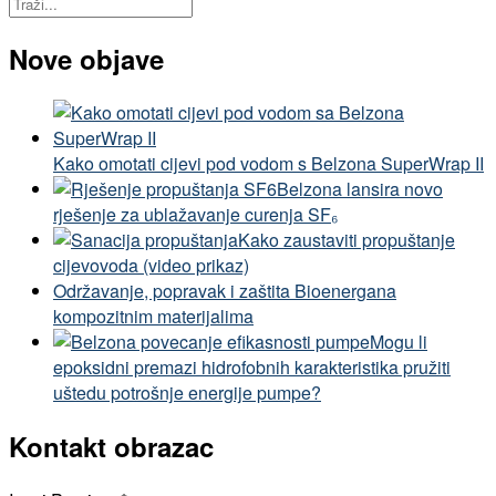
Nove objave
Kako omotati cijevi pod vodom s Belzona SuperWrap II
Belzona lansira novo
rješenje za ublažavanje curenja SF₆
Kako zaustaviti propuštanje
cijevovoda (video prikaz)
Održavanje, popravak i zaštita Bioenergana
kompozitnim materijalima
Mogu li
epoksidni premazi hidrofobnih karakteristika pružiti
uštedu potrošnje energije pumpe?
Kontakt obrazac