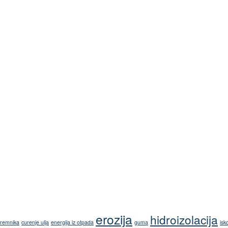
erozija
hidroizolacija
premnika
curenje ulja
energija iz otpada
guma
isk