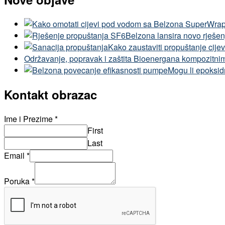
Belzona lansira novo rješe
Kako zaustaviti propuštanje cije
Održavanje, popravak i zaštita Bioenergana kompozitnim
Mogu li epoksidn
Kontakt obrazac
Ime i Prezime
*
First
Last
Email
*
Poruka
*