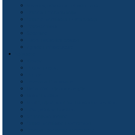
Vovodov, odvodnja i otpadne vode
Oprema i mehanizacija
Grijanje, ventilacija i klimatizacija
Petrokemijska
Šećerane
Radni i skladišni prostori
Zgrade i infrastrukture
Aplikacije
Krovovi
Podovi i zidovi
Pumpe
Rezervoari i tankvane
Mehanički prijenos energije
Motori i kućišta
Ventili, cijevi, spojnice i dosjedne površine
Brtve, spojevi i zapune
Izmjenjivači topline
Grijači, ventilatori i kompresori
Brodovi i pomorske konstrukcije