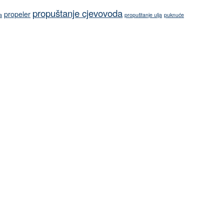
propuštanje cjevovoda
propeler
a
propuštanje ulja
puknuće