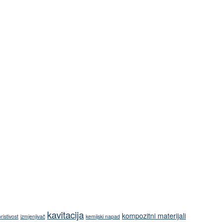
kavitacija
kompozitni materijali
oristivost
izmjenjivač
kemijski napad