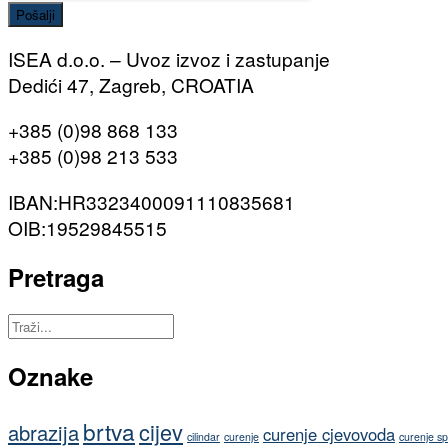
Pošalji
ISEA d.o.o. – Uvoz izvoz i zastupanje
Dedići 47, Zagreb, CROATIA
+385 (0)98 868 133
+385 (0)98 213 533
IBAN:HR3323400091110835681
OIB:19529845515
Pretraga
Oznake
brtva
cijev
abrazija
curenje cjevovoda
cilindar
curenje
curenje s