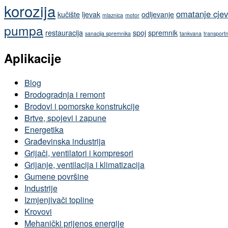
korozija
omatanje cje
kučište
ljevak
odljevanje
mlaznica
motor
pumpa
restauracija
spoj
spremnik
sanacija spremnika
tankvana
transport
Aplikacije
Blog
Brodogradnja i remont
Brodovi i pomorske konstrukcije
Brtve, spojevi i zapune
Energetika
Građevinska industrija
Grijači, ventilatori i kompresori
Grijanje, ventilacija i klimatizacija
Gumene površine
Industrije
Izmjenjivači topline
Krovovi
Mehanički prijenos energije