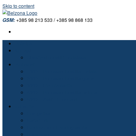
Skip to content
GSM:
+385 98 213 533 / +385 98 868 133
Početna
Kontakt
Obavijest o zaštiti podataka
Proizvodi
1000 – Popravak i zaštita metala
2000 – Popravak i zaštita gume
3000 – Hidroizolacija
4000 – Popravak i zaštita betona
5000 – Zaštitni premazi
Industrije
Energetika
Nafta i plin
Brodoremont i brodogradnja
Rudarstvo