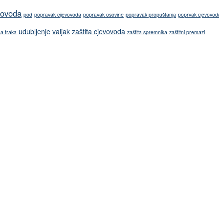
vovoda
pod
popravak cijevovoda
popravak osovine
popravak propuštanja
poprvak cjevovod
udubljenje
valjak
zaštita cjevovoda
na traka
zaštita spremnika
zaštitni premazi