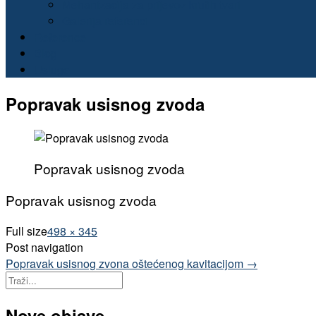
Mehanizacija za prijevoz krutih tvari
Galerija referenci
Reference
Blog
Usluge
Popravak usisnog zvoda
Popravak usisnog zvoda
Popravak usisnog zvoda
Full size
498 × 345
Post navigation
Popravak usisnog zvona oštećenog kavitacijom
→
Nove objave