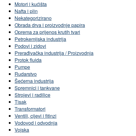
Motori i kućišta
Nafta i plin
Nekategorizirano
Obrada drva i proizvodnje papira
Oprema za prijenos krutih tvari
Petrokemijska industrija
Podovi i zidovi
Prerađivačka industrija / Proizvodnja
Protok fluida
Pumpe
Rudarstvo
Šećerna industrija
Spremnici i tankvane
Strojevi i radilice
Tisak
Transformatori
Ventili, cijevi i fitinzi
Vodovod i odvodnja
Vojska