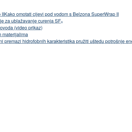
Kako omotati cijevi pod vodom s Belzona SuperWrap II
nje za ublažavanje curenja SF₆
vovoda (video prikaz)
 materijalima
i premazi hidrofobnih karakteristika pružiti uštedu potrošnje e