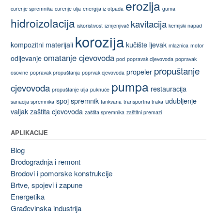
erozija
curenje spremnika
curenje ulja
energija iz otpada
guma
hidroizolacija
kavitacija
iskoristivost
izmjenjivač
kemijski napad
korozija
kompozitni materijali
kučište
ljevak
mlaznica
motor
omatanje cjevovoda
odljevanje
pod
popravak cijevovoda
popravak
propuštanje
propeler
osovine
popravak propuštanja
poprvak cjevovoda
pumpa
cjevovoda
restauracija
propuštanje ulja
puknuće
spoj
spremnik
udubljenje
sanacija spremnika
tankvana
transportna traka
valjak
zaštita cjevovoda
zaštita spremnika
zaštitni premazi
APLIKACIJE
Blog
Brodogradnja i remont
Brodovi i pomorske konstrukcije
Brtve, spojevi i zapune
Energetika
Građevinska industrija