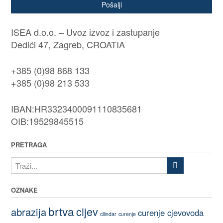
Pošalji
ISEA d.o.o. – Uvoz izvoz i zastupanje
Dedići 47, Zagreb, CROATIA
+385 (0)98 868 133
+385 (0)98 213 533
IBAN:HR3323400091110835681
OIB:19529845515
PRETRAGA
OZNAKE
brtva
cijev
abrazija
curenje cjevovoda
cilindar
curenje