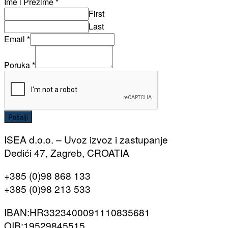
Ime i Prezime
*
First
Last
Email
*
Poruka
*
Pošalji
ISEA d.o.o. – Uvoz izvoz i zastupanje
Dedići 47, Zagreb, CROATIA
+385 (0)98 868 133
+385 (0)98 213 533
IBAN:HR3323400091110835681
OIB:19529845515