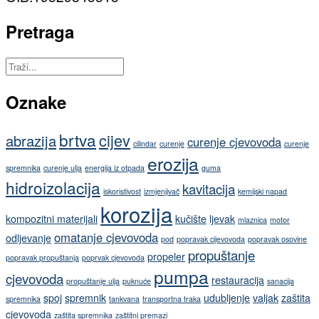
Pretraga
Oznake
brtva
cijev
abrazija
curenje cjevovoda
cilindar
curenje
curenje
erozija
spremnika
curenje ulja
energija iz otpada
guma
hidroizolacija
kavitacija
iskoristivost
izmjenjivač
kemijski napad
korozija
kompozitni materijali
kučište
ljevak
mlaznica
motor
omatanje cjevovoda
odljevanje
pod
popravak cijevovoda
popravak osovine
propuštanje
propeler
popravak propuštanja
poprvak cjevovoda
pumpa
cjevovoda
restauracija
propuštanje ulja
puknuće
sanacija
spoj
spremnik
udubljenje
valjak
zaštita
spremnika
tankvana
transportna traka
cjevovoda
zaštita spremnika
zaštitni premazi