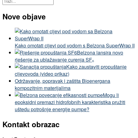
Nove objave
Kako omotati cijevi pod vodom s Belzona SuperWrap II
Belzona lansira novo
rješenje za ublažavanje curenja SF₆
Kako zaustaviti propuštanje
cijevovoda (video prikaz)
Održavanje, popravak i zaštita Bioenergana
kompozitnim materijalima
Mogu li
epoksidni premazi hidrofobnih karakteristika pružiti
uštedu potrošnje energije pumpe?
Kontakt obrazac