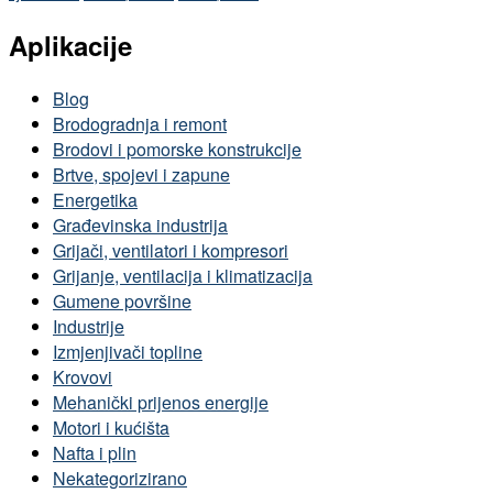
Aplikacije
Blog
Brodogradnja i remont
Brodovi i pomorske konstrukcije
Brtve, spojevi i zapune
Energetika
Građevinska industrija
Grijači, ventilatori i kompresori
Grijanje, ventilacija i klimatizacija
Gumene površine
Industrije
Izmjenjivači topline
Krovovi
Mehanički prijenos energije
Motori i kućišta
Nafta i plin
Nekategorizirano