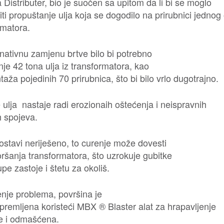
 Distributer, bio je suočen sa upitom da li bi se moglo
ti propuštanje ulja koja se dogodilo na prirubnici jednog
rmatora.
rnativnu zamjenu brtve bilo bi potrebno
nje 42 tona ulja iz transformatora, kao
aža pojedinih 70 prirubnica, što bi bilo vrlo dugotrajno.
 ulja nastaje radi erozionaih oštećenja i neispravnih
h spojeva.
ostavi neriješeno, to curenje može dovesti
ršanja transformatora, što uzrokuje gubitke
upe zastoje i štetu za okoliš.
enje problema, površina je
ipremljena koristeći MBX ® Blaster alat za hrapavljenje
e i odmašćena.