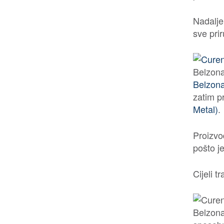
Nadalje,
sve prir
Belzona
Belzon
zatim p
Metal)
.
Proizvo
pošto je
Cijeli 
Belzona