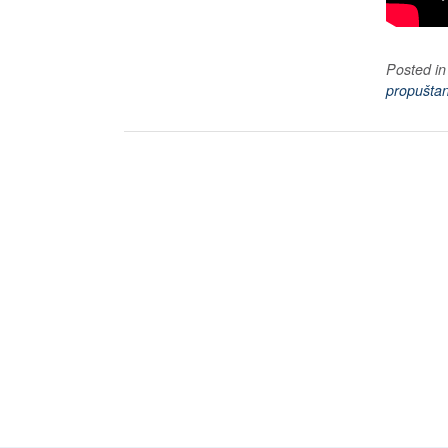
Posted i
propuštan