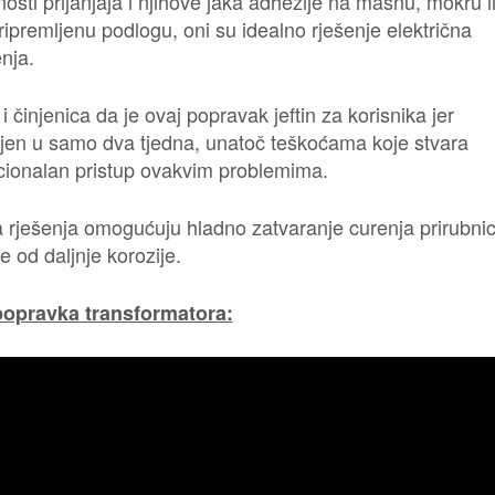
osti prijanjaja i njihove jaka adhezije na masnu, mokru il
ripremljenu podlogu, oni su idealno rješenje električna
nja.
 i činjenica da je ovaj popravak jeftin za korisnika jer
ljen u samo dva tjedna, unatoč teškoćama koje stvara
ionalan pristup ovakvim problemima.
 rješenja omogućuju hladno zatvaranje curenja prirubnic
ite od daljnje korozije.
popravka transformatora: