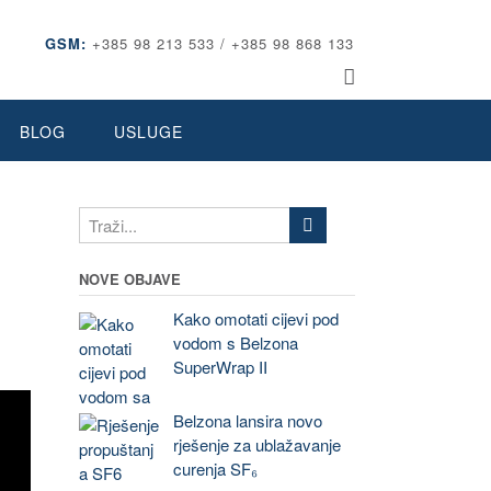
GSM:
+385 98 213 533 / +385 98 868 133
BLOG
USLUGE
NOVE OBJAVE
Kako omotati cijevi pod
vodom s Belzona
SuperWrap II
Belzona lansira novo
rješenje za ublažavanje
curenja SF₆