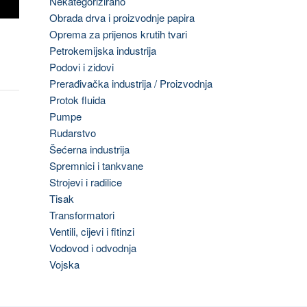
Nekategorizirano
Obrada drva i proizvodnje papira
Oprema za prijenos krutih tvari
Petrokemijska industrija
Podovi i zidovi
Prerađivačka industrija / Proizvodnja
Protok fluida
Pumpe
Rudarstvo
Šećerna industrija
Spremnici i tankvane
Strojevi i radilice
Tisak
Transformatori
Ventili, cijevi i fitinzi
Vodovod i odvodnja
Vojska