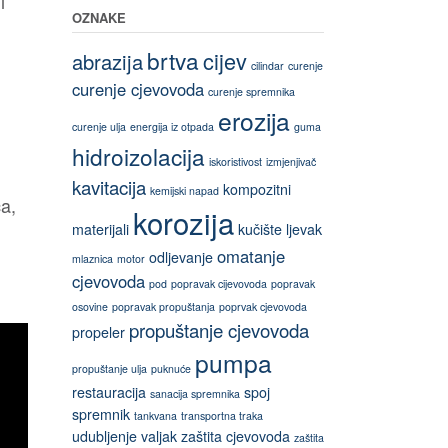
i
OZNAKE
brtva
cijev
abrazija
cilindar
curenje
curenje cjevovoda
curenje spremnika
erozija
curenje ulja
energija iz otpada
guma
hidroizolacija
iskoristivost
izmjenjivač
kavitacija
kompozitni
kemijski napad
a,
korozija
materijali
kučište
ljevak
omatanje
odljevanje
mlaznica
motor
cjevovoda
pod
popravak cijevovoda
popravak
osovine
popravak propuštanja
poprvak cjevovoda
propuštanje cjevovoda
propeler
pumpa
propuštanje ulja
puknuće
restauracija
spoj
sanacija spremnika
spremnik
tankvana
transportna traka
udubljenje
valjak
zaštita cjevovoda
zaštita