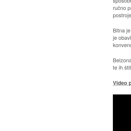
sposobn
ručno p
postroje
Bitna je
je obav
konvenc
Belzona
te ih št
Video 