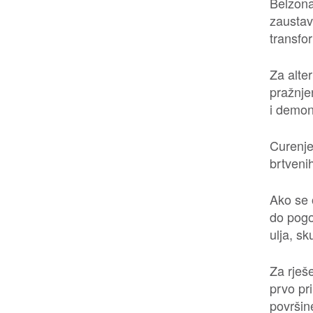
Belzona
zaustavi
transfo
Za alte
pražnje
i demont
Curenje
brtveni
Ako se 
do pogo
ulja, sk
Za rješ
prvo pr
površin