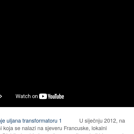
U siječnju 2012, na
i koja se nalazi na sjeveru Francuske, lokalni