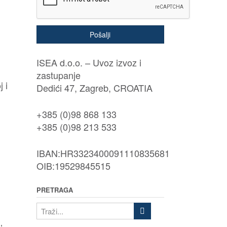
Pošalji
ISEA d.o.o. – Uvoz izvoz i
zastupanje
j i
Dedići 47, Zagreb, CROATIA
+385 (0)98 868 133
+385 (0)98 213 533
IBAN:HR3323400091110835681
OIB:19529845515
PRETRAGA